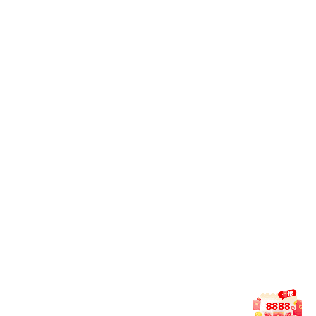
异常防控层
AI监控
风控预警
系统实时分析登录频率、操作路径等指标，提前发现可疑
行为并及时响应。
球友官网 · 应用版本更新日志
每一次更新，都是为提供更高效、更沉浸式的赛事体验而前
行。