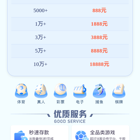
所有服务均基于合规化机制运营，平台数据透明、交
易流程规范，长期致力于构建高可信度生态系统，持
续服务全球数百万用户，树立良好品牌形象。
多语言，多区域
支持多语种界面与主流货币结算方式，球友官网 已服
务覆盖东南亚、欧洲、中东等重点市场，具备全球运
营与本地适配的服务能力。