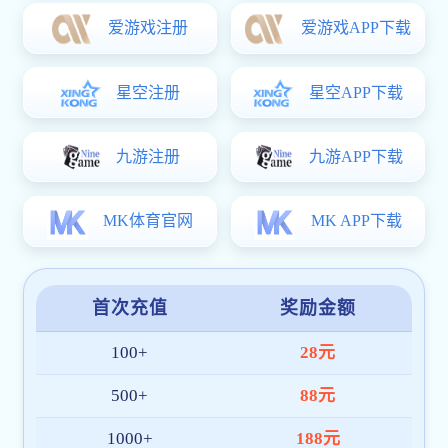
终端互动体验。平台以稳定技术架构和合规体系赢得市场认
可，深受球友会官方网站-球友会(中国)用户喜爱。
技术驱动，性能优先
平台采用自研系统架构，持续优化加载速度与数据传
输流程，通过部署全球 CDN 加速节点，实现不同地
区高速访问与高并发下的稳定运行，全面提升用户操
作流畅度。
以信任构建口碑